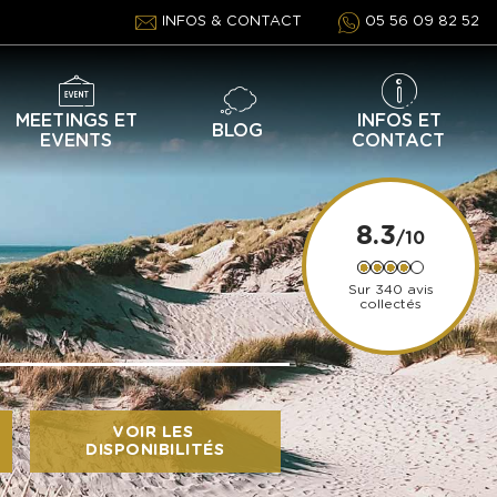
INFOS & CONTACT
05 56 09 82 52
MEETINGS ET
INFOS ET
BLOG
EVENTS
CONTACT
8.3
Sur 340 avis
collectés