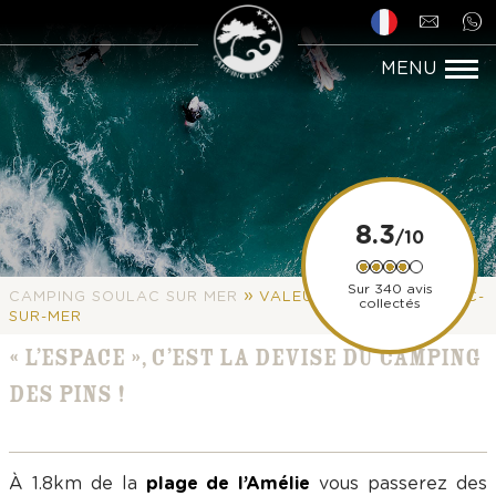
8.3
Sur 340 avis
»
CAMPING SOULAC SUR MER
VALEURS, ÉQUIPE SOULAC-
collectés
SUR-MER
« L’ESPACE », C’EST LA DEVISE DU CAMPING
DES PINS !
À 1.8km de la
plage de l’Amélie
vous passerez des