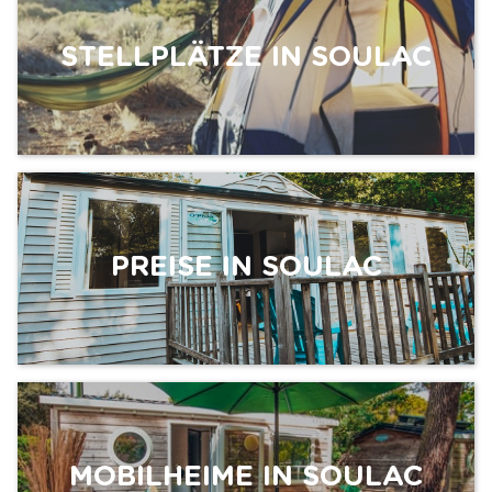
STELLPLÄTZE IN SOULAC
PREISE IN SOULAC
MOBILHEIME IN SOULAC