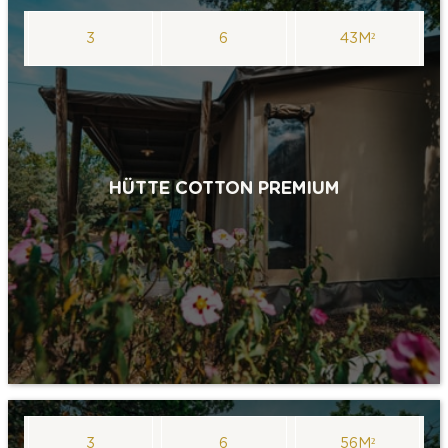
3
6
43M²
HÜTTE COTTON PREMIUM
3
6
56M²