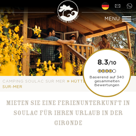
8.3
Basierend auf 340
»
gesammelten
CAMPING SOULAC SUR MER
HÜTTE MIETEN SOULAC-
Bewertungen
SUR-MER
MIETEN SIE EINE FERIENUNTERKUNFT IN
SOULAC FÜR IHREN URLAUB IN DER
GIRONDE