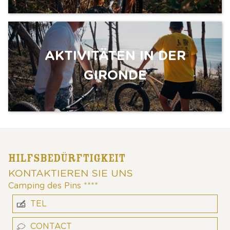
AKTIVITÄTEN IN DER
GIRONDE
HILFSBEDÜRFTIGKEIT
KONTAKTIEREN SIE UNS
Camping des Pins ****
TEL
CONTACT