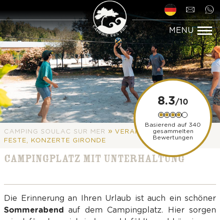
8.3
Basierend auf 340
»
gesammelten
CAMPING SOULAC SUR MER
VERANSTALTUNGEN,
Bewertungen
FESTE, KONZERTE GIRONDE
CAMPINGPLATZ MIT UNTERHALTUNG
Die Erinnerung an Ihren Urlaub ist auch ein schöner
Sommerabend
auf dem Campingplatz. Hier sorgen