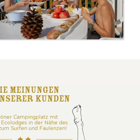
IE MEINUNGEN
NSERER KUNDEN
höner Campingplatz mit
Sehr schöner Campingpla
Ecolodges in der Nähe des
schönen Ecolodges in der
zum Surfen und Faulenzen!
Meeres zum Surfen und F