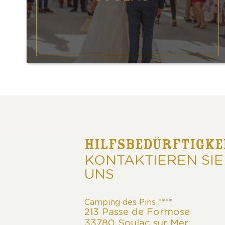
HILFSBEDÜRFTIGKE
KONTAKTIEREN SIE
UNS
Camping des Pins ****
213 Passe de Formose
33780 Soulac sur Mer