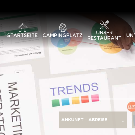
UNSER
STARTSEITE
CAMPINGPLATZ
UN
RESTAURANT
ANKUNFT - ABREISE