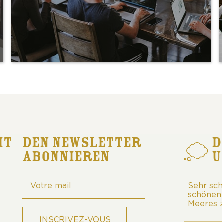
IT
DEN NEWSLETTER
D
ABONNIEREN
U
Sehr schöner Campingplatz mit
Sehr sc
schönen Ecolodges in der Nähe des
schönen 
Meeres zum Surfen und Faulenzen!
Meeres 